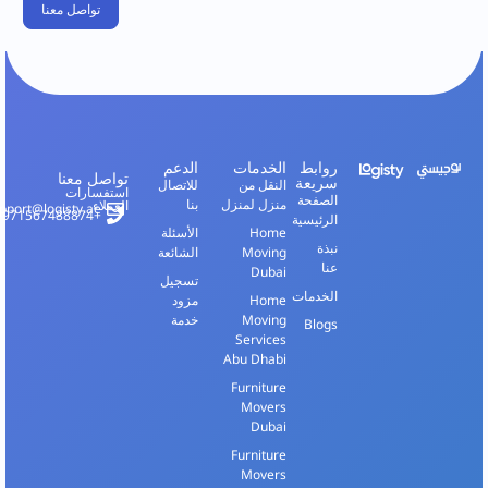
روابط
الخدمات
الدعم
تواصل معنا
سريعة
النقل من
للاتصال
استفسارات
الصفحة
منزل لمنزل
بنا
العملاء
support@logisty.ae
+971567488874
الرئيسية
Home
الأسئلة
نبذة
Moving
الشائعة
عنا
Dubai
تسجيل
الخدمات
Home
مزود
Moving
خدمة
Blogs
Services
Abu Dhabi
Furniture
Movers
Dubai
Furniture
Movers